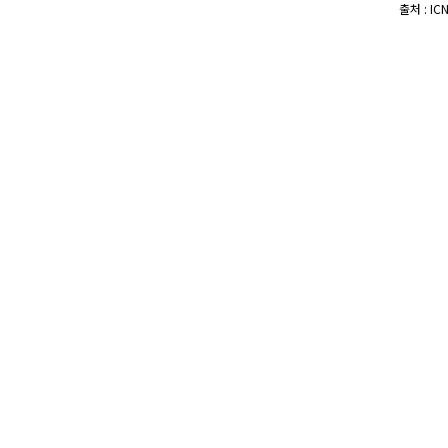
출처 : IC
제18회 ICN