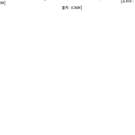
[
조회수 : 
]
NIM
]
출처 : ICNIM
제16회
IM2010
[
조회수 : 