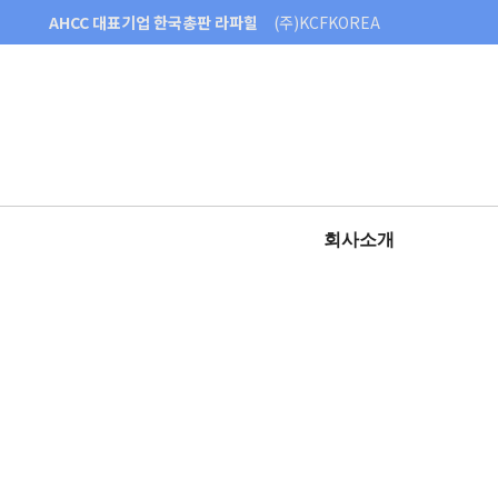
AHCC 대표기업 한국총판 라파힐
(주)KCFKOREA
회사소개
대표이사 인사말
회사연혁
특허 및 상표권
오시는 길